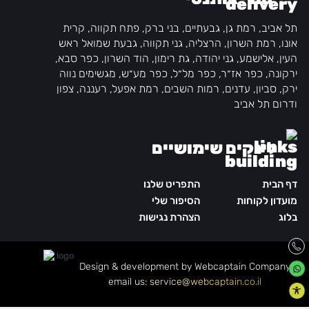
תל אביב, רמת גן, גבעתיים, בני ברק, פתח תקווה, קרית
אונו, רמת השרון, הרצליה, גני תקווה, גבעת שמואל ראש
העין, אלישמע, גני יהודה, גת רימון, הוד השרון, כפר סבא,
ירקונה, כפר אז״ר, כפר מל״ל, כפר מע״ש, מגשימים נווה
ירק, סביון, עדנים, רמות השבים, רמת אפעל, רעננה, צפון
ודרום תל אביב
לינקים שימושיים
דף הבית
התפריט שלנו
מועדון לקוחות
הסיפור שלי
בלוג
הצהרת נגישות
Design & development by Webcaptain Company
|
email us:
service@webcaptain.co.il