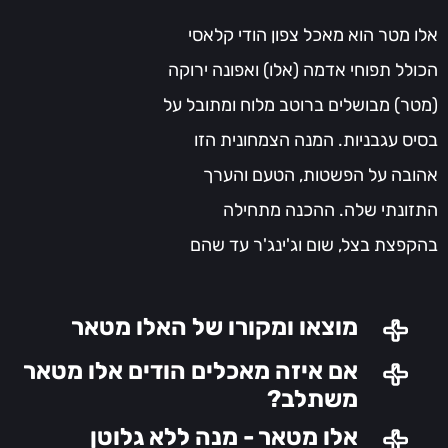
אלו מטר הוא מאכל צפון הודי קלאסי
הכולל תפוחי אדמה (אלו) ואפונה ירוקה
(מטר) מבושלים ברוטב מלוח ומתובל על
בסיס עגבניות. המנה הצמחונית הזו
אהובה על הפשטות, הטעם והערך
התזונתי שלה. ההכנה מתחילה
בהקפצת בצל, שום וג'ינג'ר עד שהם
מזהיבים. לאחר מכן, מוסיפים עגבניות
ותערובת תבלינים, כולל כמון, כורכום,
מוצאו ומקורו של האלו מטאר
כוסברה וגראם מסאלה, כדי ליצור רוטב
אם איזה מאכלים הודים אלו מטאר
עשיר וארומטי. תפוחי אדמה חתוכים
משתלב?
ואפונה ירוקה מבושלים לאחר מכן
אלו מטאר - מנה ללא גלוטן