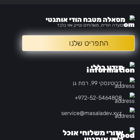
מסאלה מטבח הודי אותנטי
מסעדה הודית, משלוחים וטייק אווי בלבד
התפריט שלנו
מידע כללי
ז׳בוטינסקי 99, רמת גן
+972-52-5464808
service@masaladev.xyz
אזורי משלוחי אוכל
הודי אותנטי