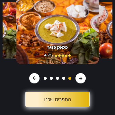
י
פל
פלאק פניר
4.71
התפריט שלנו