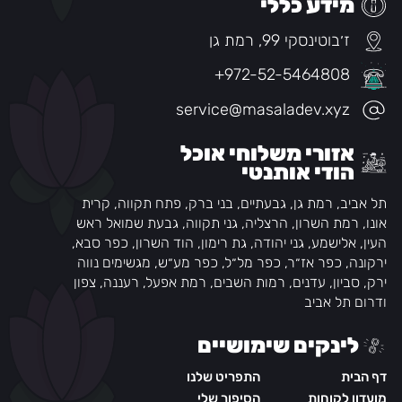
מידע כללי
ז׳בוטינסקי 99, רמת גן
+972-52-5464808
service@masaladev.xyz
אזורי משלוחי אוכל
הודי אותנטי
תל אביב, רמת גן, גבעתיים, בני ברק, פתח תקווה, קרית
אונו, רמת השרון, הרצליה, גני תקווה, גבעת שמואל ראש
העין, אלישמע, גני יהודה, גת רימון, הוד השרון, כפר סבא,
ירקונה, כפר אז״ר, כפר מל״ל, כפר מע״ש, מגשימים נווה
ירק, סביון, עדנים, רמות השבים, רמת אפעל, רעננה, צפון
ודרום תל אביב
לינקים שימושיים
דף הבית
התפריט שלנו
מועדון לקוחות
הסיפור שלי