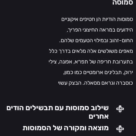
סמוסה
סמוסות הודיות הן חטיפים איקוניים
הידועים במראה החיצוני הפריך,
החום-זהוב ובמילוי הטעמים שלהם.
מאפים משולשים אלה מלאים בדרך כלל
בתערובת חריפה של תפו״א, אפונה, צילי
ירוק, תבלינים ארומטיים כמו כמון,
כוסברה וגראם מסאלה. הבצק עשוי
מקמח ומם ושמן(בצק בסיסי), מרדדים
לעיגולים דקים ומקפלים לצורת קונוס
שילוב סמוסות עם תבשילים הודים
כדי לעטוף את המילוי. לאחר מכן
אחרים
מטגנים את הסמוסות בשמן עמוק עד
מוצאה ומקורה של הסמוסות