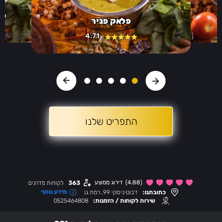
י
פל
פלאק פניר
4.71
התפריט שלנו
(4.88)
דירוג ממוצע
363
לקוחות מדרגים
מידע נוסף
כתובתנו:
ז׳בוטיניסקי 99, רמת גן
שירות לקוחות / הזמנות:
0525464808