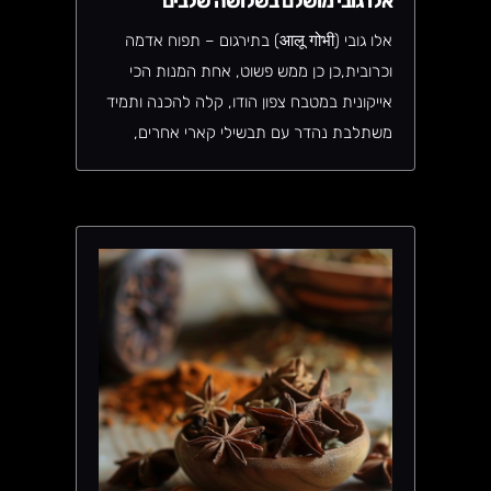
אלו גובי מושלם בשלושה שלבים
אלו גובי (आलू गोभी) בתירגום – תפוח אדמה
וכרובית,כן כן ממש פשוט, אחת המנות הכי
אייקונית במטבח צפון הודו, קלה להכנה ותמיד
משתלבת נהדר עם תבשילי קארי אחרים,
וזורמת בכל סיטואציה. מבושלת בכל משק בית
הודי פשוט ומאידך מוגשת במסעדות הודיות
באופן קבוע.