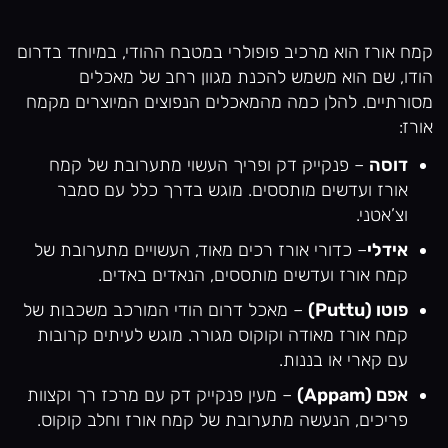
קמח אורז הוא מרכיב פופולרי במטבח ההודי, במיוחד בדרום
הודו, שם הוא משמש להכנת מגוון רחב של מאכלים
מסורתיים. להלן כמה מהמאכלים הנפוצים המיוצרים מקמח
אורז:
דוסה
– פנקייק דק ופריך העשוי מתערובת של קמח
אורז ועדשים מותססים. מוגש בדרך כלל עם סמבר
וצ’אטני.
אידלי
– כדורי אורז רכים מאוד, העשויים מתערובת של
קמח אורז ועדשים מותססים, הנאדים באדים.
פוטו (Puttu)
– מאכל דרום הודי המורכב משכבות של
קמח אורז מאודה וקוקוס מגורר. מוגש לעיתים קרובות
עם קארי או בננות.
אפם (Appam)
– מעין פנקייק דק עם מרכז רך וקצוות
פריכים, הנעשה מתערובת של קמח אורז וחלב קוקוס.