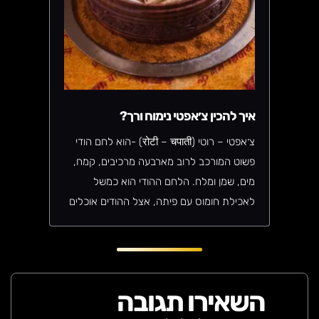
איך להכין צ׳אפטי נימוח ורך?
צ׳אפטי – רוטי (रोटी – चपाती) -הוא לחם הודי
פשוט המורכב לרוב מארבעה מרכיבים, קמח,
מים, שמן ומלח. הלחם ההודי הוא כמשל
לאכילת חומוס עם פיתה, אצל ההודים אוכלים
טאלי עם צ׳אפטי. לרוב נראה שהכנת צ׳אפטי
הוא תהליך פשוט וקל אך לטעמי ההיפך הוא
הנכון, הכנתי לכם מתכון מפורט, יאללה בואו
נתחיל.
השאירו תגובה