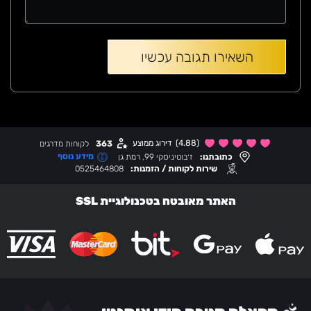
(4.88)
דירוג ממוצע
363
לקוחות מדרגים
מידע נוסף
כתובתנו:
ז׳בוטיניסקי 99, רמת גן
שירות לקוחות / הזמנות:
0525464808
האתר מאובטח בטכנולוגיית SSL