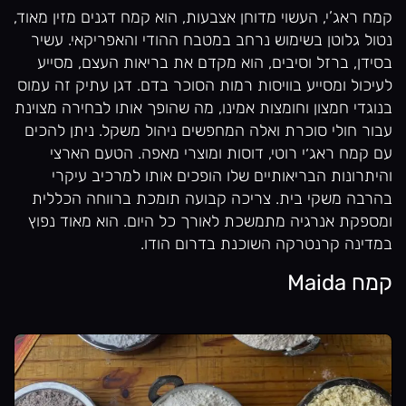
קמח ראג’י, העשוי מדוחן אצבעות, הוא קמח דגנים מזין מאוד,
נטול גלוטן בשימוש נרחב במטבח ההודי והאפריקאי. עשיר
בסידן, ברזל וסיבים, הוא מקדם את בריאות העצם, מסייע
לעיכול ומסייע בוויסות רמות הסוכר בדם. דגן עתיק זה עמוס
בנוגדי חמצון וחומצות אמינו, מה שהופך אותו לבחירה מצוינת
עבור חולי סוכרת ואלה המחפשים ניהול משקל. ניתן להכים
עם קמח ראג׳י רוטי, דוסות ומוצרי מאפה. הטעם הארצי
והיתרונות הבריאותיים שלו הופכים אותו למרכיב עיקרי
בהרבה משקי בית. צריכה קבועה תומכת ברווחה הכללית
ומספקת אנרגיה מתמשכת לאורך כל היום. הוא מאוד נפוץ
במדינה קרנטרקה השוכנת בדרום הודו.
קמח Maida