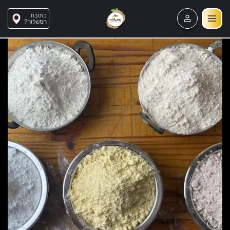
כתובת
?המשלוח