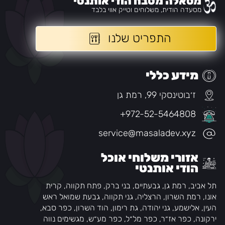
מסאלה מטבח הודי אותנטי
מסעדה הודית, משלוחים וטייק אווי בלבד
התפריט שלנו
מידע כללי
ז׳בוטינסקי 99, רמת גן
+972-52-5464808
service@masaladev.xyz
אזורי משלוחי אוכל
הודי אותנטי
תל אביב, רמת גן, גבעתיים, בני ברק, פתח תקווה, קרית
אונו, רמת השרון, הרצליה, גני תקווה, גבעת שמואל ראש
העין, אלישמע, גני יהודה, גת רימון, הוד השרון, כפר סבא,
ירקונה, כפר אז״ר, כפר מל״ל, כפר מע״ש, מגשימים נווה