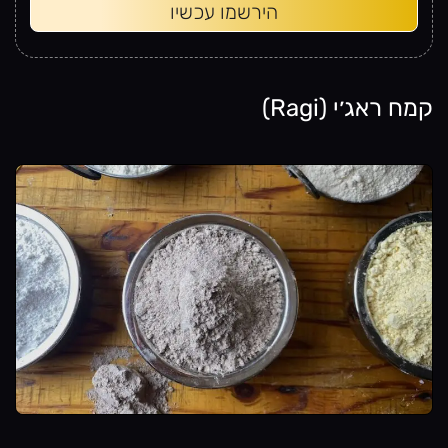
הירשמו עכשיו
קמח ראג׳י (Ragi)